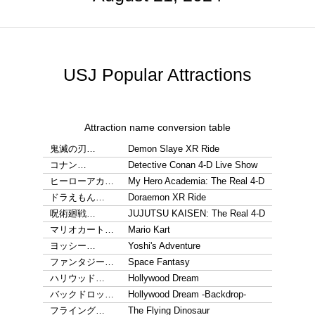
USJ Popular Attractions
Attraction name conversion table
鬼滅の刃…
Demon Slaye XR Ride
コナン…
Detective Conan 4-D Live Show
ヒーローアカ…
My Hero Academia: The Real 4-D
ドラえもん…
Doraemon XR Ride
呪術廻戦…
JUJUTSU KAISEN: The Real 4-D
マリオカート…
Mario Kart
ヨッシー…
Yoshi's Adventure
ファンタジー…
Space Fantasy
ハリウッド…
Hollywood Dream
バックドロッ…
Hollywood Dream -Backdrop-
フライング…
The Flying Dinosaur