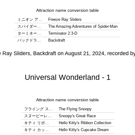
Attraction name conversion table
ミニオン ア…
Freeze Ray Sliders
スパイダー…
The Amazing Adventures of Spider-Man
ターミネー…
Terminator 2:3-D
バックドラ…
Backdraft
Universal Wonderland - 1
Attraction name conversion table
フライング ス…
The Flying Snoopy
スヌーピーレ…
Snoopy's Great Race
キティ リボ…
Hello Kitty's Ribbon Collection
キティ カッ…
Hello Kitty's Cupcake Dream