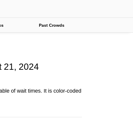
cs
Past Crowds
t 21, 2024
ble of wait times. It is color-coded