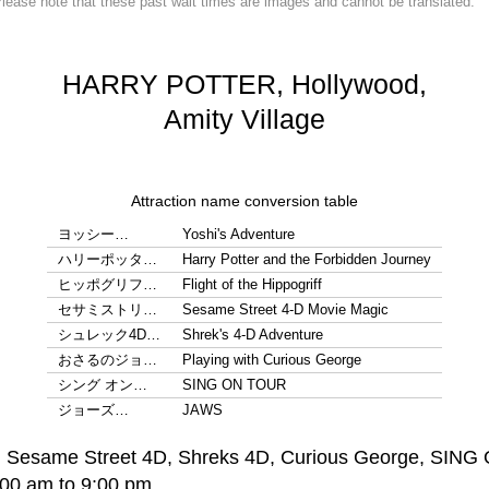
lease note that these past wait times are images and cannot be translated.
HARRY POTTER, Hollywood,
Amity Village
Attraction name conversion table
ヨッシー…
Yoshi's Adventure
ハリーポッタ…
Harry Potter and the Forbidden Journey
ヒッポグリフ…
Flight of the Hippogriff
セサミストリ…
Sesame Street 4-D Movie Magic
シュレック4D…
Shrek's 4-D Adventure
おさるのジョ…
Playing with Curious George
シング オン…
SING ON TOUR
ジョーズ…
JAWS