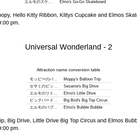
エルモのスケ…
Elmo's Go-Go Skateboard
Universal Wonderland - 2
Attraction name conversion table
モッピーのバ…
Moppy's Balloon Trip
セサミのビッ…
Sesame's Big Drive
エルモのリト…
Elmo's Little Drive
ビッグバード…
Big Bird's Big Top Circus
エルモのバブ…
Elmo's Bubble Bubble